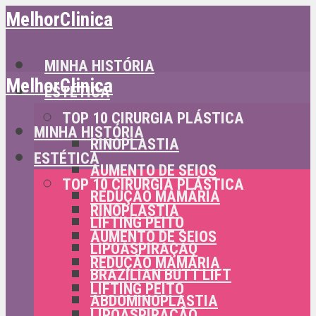
MelhorClinica
MINHA HISTÓRIA
MelhorClinica
ESTÉTICA
TOP 10 CIRURGIA PLÁSTICA
MINHA HISTÓRIA
RINOPLASTIA
ESTÉTICA
AUMENTO DE SEIOS
TOP 10 CIRURGIA PLÁSTICA
REDUÇÃO MAMÁRIA
RINOPLASTIA
LIFTING PEITO
AUMENTO DE SEIOS
LIPOASPIRAÇÃO
REDUÇÃO MAMÁRIA
BRAZILIAN BUTT LIFT
LIFTING PEITO
ABDOMINOPLASTIA
LIPOASPIRAÇÃO