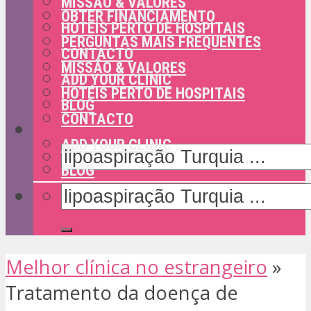
MISSÃO & VALORES
OBTER FINANCIAMENTO
HOTÉIS PERTO DE HOSPITAIS
PERGUNTAS MAIS FREQUENTES
CONTACTO
MISSÃO & VALORES
ADD YOUR CLINIC
HOTÉIS PERTO DE HOSPITAIS
BLOG
CONTACTO
ADD YOUR CLINIC
BLOG
Melhor clínica no estrangeiro
»
Tratamento da doença de