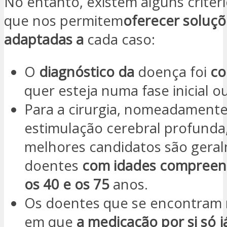
No entanto, existem alguns critéri
que nos permitem
oferecer soluçõ
adaptadas a
cada caso:
O
diagnóstico da
doença foi
co
quer esteja numa fase inicial o
Para a cirurgia, nomeadamente
estimulação cerebral profunda
melhores candidatos são gera
doentes
com idades compreen
os 40 e os 75
anos.
Os doentes que se encontram
em que
a medicação por si só j