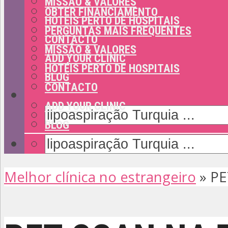
MISSÃO & VALORES
OBTER FINANCIAMENTO
HOTÉIS PERTO DE HOSPITAIS
PERGUNTAS MAIS FREQUENTES
CONTACTO
MISSÃO & VALORES
ADD YOUR CLINIC
HOTÉIS PERTO DE HOSPITAIS
BLOG
CONTACTO
ADD YOUR CLINIC
BLOG
Melhor clínica no estrangeiro
»
PE