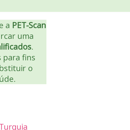
e a
PET-Scan
arcar uma
ificados
.
 para fins
stituir o
aúde.
 Turquia