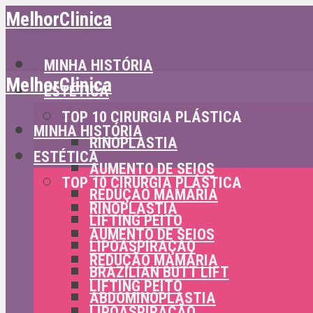
MelhorClinica
MINHA HISTÓRIA
MelhorClinica
ESTÉTICA
TOP 10 CIRURGIA PLÁSTICA
MINHA HISTÓRIA
RINOPLASTIA
ESTÉTICA
AUMENTO DE SEIOS
TOP 10 CIRURGIA PLÁSTICA
REDUÇÃO MAMÁRIA
RINOPLASTIA
LIFTING PEITO
AUMENTO DE SEIOS
LIPOASPIRAÇÃO
REDUÇÃO MAMÁRIA
BRAZILIAN BUTT LIFT
LIFTING PEITO
ABDOMINOPLASTIA
LIPOASPIRAÇÃO