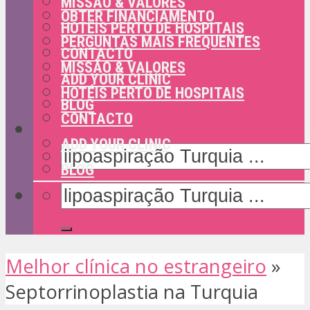
MISSÃO & VALORES
OBTER FINANCIAMENTO
HOTÉIS PERTO DE HOSPITAIS
PERGUNTAS MAIS FREQUENTES
CONTACTO
MISSÃO & VALORES
ADD YOUR CLINIC
HOTÉIS PERTO DE HOSPITAIS
BLOG
CONTACTO
ADD YOUR CLINIC
BLOG
Melhor clínica no estrangeiro
»
Septorrinoplastia na Turquia