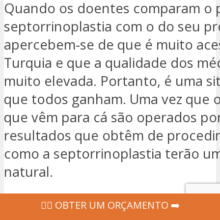
Quando os doentes comparam o 
septorrinoplastia com o do seu pró
apercebem-se de que é muito aces
Turquia e que a qualidade dos mé
muito elevada. Portanto, é uma s
que todos ganham. Uma vez que 
que vêm para cá são operados por
resultados que obtêm de proced
como a septorrinoplastia terão u
natural.
Leia também:
Preço da rinoplastia
‍👩‍⚕ OBTER UM ORÇAMENTO ➡️