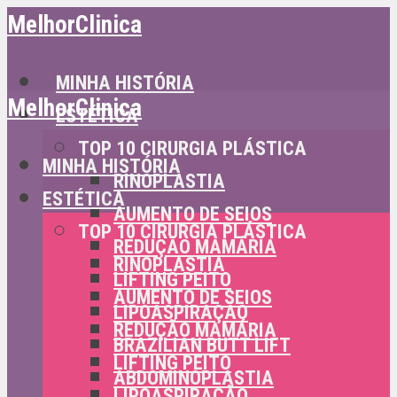
MelhorClinica
MINHA HISTÓRIA
MelhorClinica
ESTÉTICA
TOP 10 CIRURGIA PLÁSTICA
MINHA HISTÓRIA
RINOPLASTIA
ESTÉTICA
AUMENTO DE SEIOS
TOP 10 CIRURGIA PLÁSTICA
REDUÇÃO MAMÁRIA
RINOPLASTIA
LIFTING PEITO
AUMENTO DE SEIOS
LIPOASPIRAÇÃO
REDUÇÃO MAMÁRIA
BRAZILIAN BUTT LIFT
LIFTING PEITO
ABDOMINOPLASTIA
LIPOASPIRAÇÃO