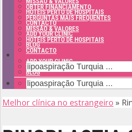
MISSÃO & VALORES
OBTER FINANCIAMENTO
HOTÉIS PERTO DE HOSPITAIS
PERGUNTAS MAIS FREQUENTES
CONTACTO
MISSÃO & VALORES
ADD YOUR CLINIC
HOTÉIS PERTO DE HOSPITAIS
BLOG
CONTACTO
ADD YOUR CLINIC
BLOG
Melhor clínica no estrangeiro
»
Ri