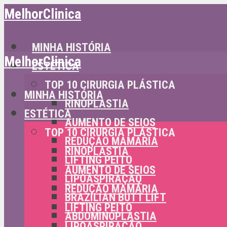
MelhorClinica
MINHA HISTÓRIA
MelhorClinica
ESTÉTICA
TOP 10 CIRURGIA PLÁSTICA
MINHA HISTÓRIA
RINOPLASTIA
ESTÉTICA
AUMENTO DE SEIOS
TOP 10 CIRURGIA PLÁSTICA
REDUÇÃO MAMÁRIA
RINOPLASTIA
LIFTING PEITO
AUMENTO DE SEIOS
LIPOASPIRAÇÃO
REDUÇÃO MAMÁRIA
BRAZILIAN BUTT LIFT
LIFTING PEITO
ABDOMINOPLASTIA
LIPOASPIRAÇÃO