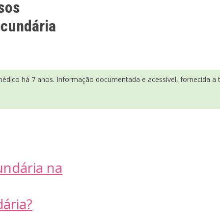
sos
ecundária
médico há 7 anos. Informação documentada e acessível, fornecida a tí
undária na
ária?