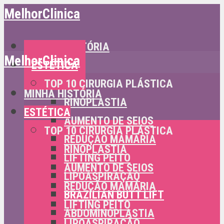
MelhorClinica
MINHA HISTÓRIA
MelhorClinica
ESTÉTICA
TOP 10 CIRURGIA PLÁSTICA
MINHA HISTÓRIA
RINOPLASTIA
ESTÉTICA
AUMENTO DE SEIOS
TOP 10 CIRURGIA PLÁSTICA
REDUÇÃO MAMÁRIA
RINOPLASTIA
LIFTING PEITO
AUMENTO DE SEIOS
LIPOASPIRAÇÃO
REDUÇÃO MAMÁRIA
BRAZILIAN BUTT LIFT
LIFTING PEITO
ABDOMINOPLASTIA
LIPOASPIRAÇÃO