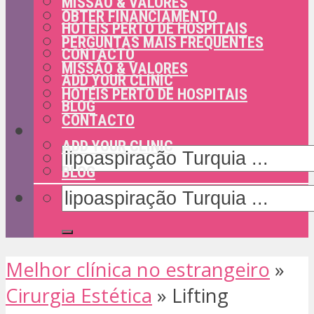
MISSÃO & VALORES
OBTER FINANCIAMENTO
HOTÉIS PERTO DE HOSPITAIS
PERGUNTAS MAIS FREQUENTES
CONTACTO
MISSÃO & VALORES
ADD YOUR CLINIC
HOTÉIS PERTO DE HOSPITAIS
BLOG
CONTACTO
ADD YOUR CLINIC
BLOG
Melhor clínica no estrangeiro
»
Cirurgia Estética
»
Lifting