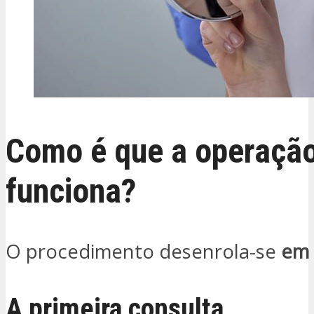
Como é que a operaçã
funciona?
O procedimento desenrola-se
em 
A primeira consulta