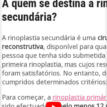
A quem se destina a ri
secundária?
A rinoplastia secundária é uma
cir
reconstrutiva
, disponível para qu
pessoa que tenha sido submetida
primeira rinoplastia, mas cujos re
foram satisfatórios. No entanto, 
cumpridos determinados critérios
Para começar, a
rinoplastia primár
sido efectuada há
pelo menos
12