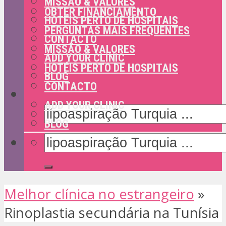
MISSÃO & VALORES
OBTER FINANCIAMENTO
HOTÉIS PERTO DE HOSPITAIS
PERGUNTAS MAIS FREQUENTES
CONTACTO
MISSÃO & VALORES
ADD YOUR CLINIC
HOTÉIS PERTO DE HOSPITAIS
BLOG
CONTACTO
ADD YOUR CLINIC
BLOG
Melhor clínica no estrangeiro
»
Rinoplastia secundária na Tunísia