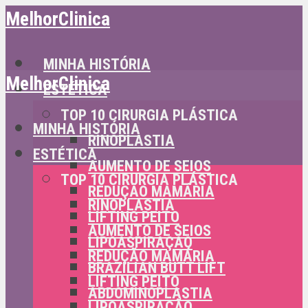
MelhorClinica
MINHA HISTÓRIA
MelhorClinica
ESTÉTICA
TOP 10 CIRURGIA PLÁSTICA
MINHA HISTÓRIA
RINOPLASTIA
ESTÉTICA
AUMENTO DE SEIOS
TOP 10 CIRURGIA PLÁSTICA
REDUÇÃO MAMÁRIA
RINOPLASTIA
LIFTING PEITO
AUMENTO DE SEIOS
LIPOASPIRAÇÃO
REDUÇÃO MAMÁRIA
BRAZILIAN BUTT LIFT
LIFTING PEITO
ABDOMINOPLASTIA
LIPOASPIRAÇÃO