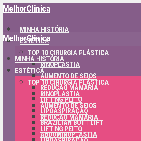
MelhorClinica
MINHA HISTÓRIA
MelhorClinica
ESTÉTICA
TOP 10 CIRURGIA PLÁSTICA
MINHA HISTÓRIA
RINOPLASTIA
ESTÉTICA
AUMENTO DE SEIOS
TOP 10 CIRURGIA PLÁSTICA
REDUÇÃO MAMÁRIA
RINOPLASTIA
LIFTING PEITO
AUMENTO DE SEIOS
LIPOASPIRAÇÃO
REDUÇÃO MAMÁRIA
BRAZILIAN BUTT LIFT
LIFTING PEITO
ABDOMINOPLASTIA
LIPOASPIRAÇÃO