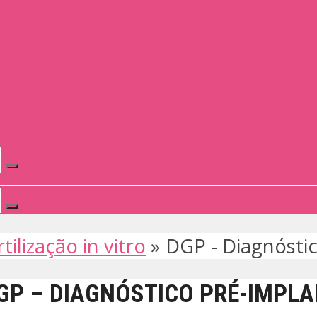
tilização in vitro
»
DGP - Diagnósti
DGP – DIAGNÓSTICO PRÉ-IMPL