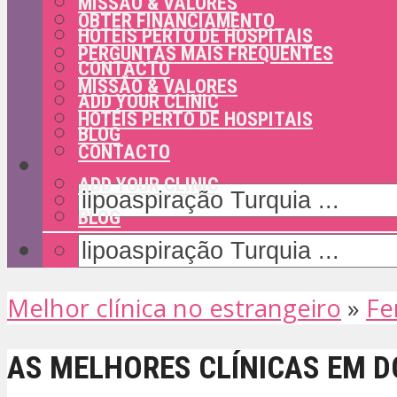
MISSÃO & VALORES
OBTER FINANCIAMENTO
HOTÉIS PERTO DE HOSPITAIS
PERGUNTAS MAIS FREQUENTES
CONTACTO
MISSÃO & VALORES
ADD YOUR CLINIC
HOTÉIS PERTO DE HOSPITAIS
BLOG
CONTACTO
ADD YOUR CLINIC
BLOG
Melhor clínica no estrangeiro
»
Fer
AS MELHORES CLÍNICAS EM 