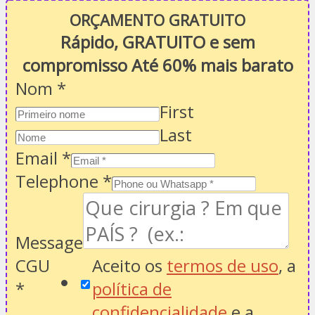
ORÇAMENTO GRATUITO
Rápido, GRATUITO e sem
compromisso Até 60% mais barato
Nom
*
First
Last
Email
*
Telephone
*
Message
CGU
Aceito os
termos de uso
, a
*
política de
confidencialidade
e a