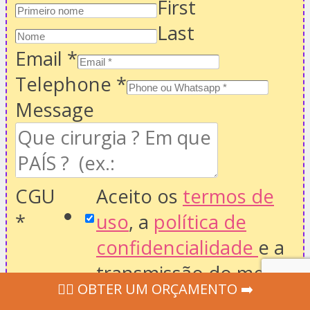
First
Last
Email
*
Telephone
*
Message
CGU
Aceito os
termos de
*
uso
, a
política de
confidencialidade
e a
transmissão do meu
‍👩‍⚕ OBTER UM ORÇAMENTO ➡️
pedido aos