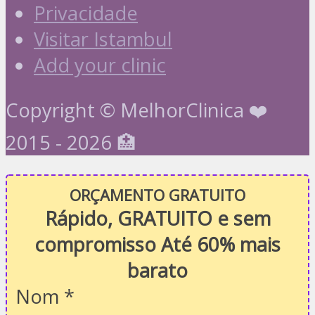
Privacidade
Visitar Istambul
Add your clinic
Copyright © MelhorClinica ❤️
2015 - 2026 🏥
ORÇAMENTO GRATUITO
Rápido, GRATUITO e sem
compromisso Até 60% mais
barato
Nom
*