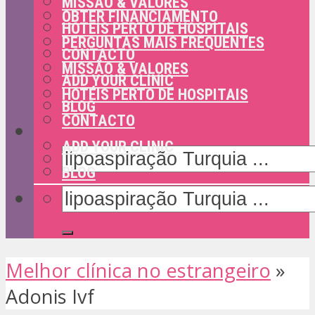
MISSÃO & VALORES
OBTER FINANCIAMENTO
HOTÉIS PERTO DE HOSPITAIS
PERGUNTAS MAIS FREQUENTES
CONTACTO
MISSÃO & VALORES
ADD YOUR CLINIC
HOTÉIS PERTO DE HOSPITAIS
BLOG
CONTACTO
ADD YOUR CLINIC
BLOG
Melhor clínica no estrangeiro
»
Adonis Ivf