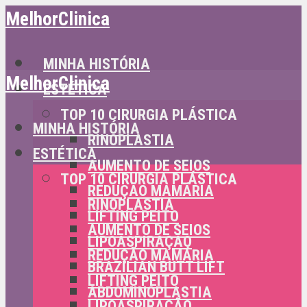
MelhorClinica
MINHA HISTÓRIA
MelhorClinica
ESTÉTICA
TOP 10 CIRURGIA PLÁSTICA
MINHA HISTÓRIA
RINOPLASTIA
ESTÉTICA
AUMENTO DE SEIOS
TOP 10 CIRURGIA PLÁSTICA
REDUÇÃO MAMÁRIA
RINOPLASTIA
LIFTING PEITO
AUMENTO DE SEIOS
LIPOASPIRAÇÃO
REDUÇÃO MAMÁRIA
BRAZILIAN BUTT LIFT
LIFTING PEITO
ABDOMINOPLASTIA
LIPOASPIRAÇÃO