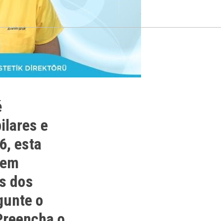
é
ilares e
6, esta
a em
es dos
gunte o
 Preencha o