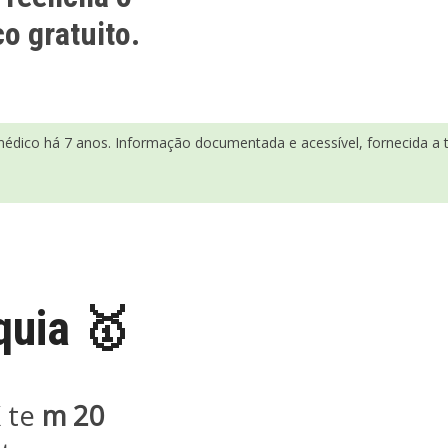
o gratuito.
médico há 7 anos. Informação documentada e acessível, fornecida a tí
quia
🥇
 te
m 20