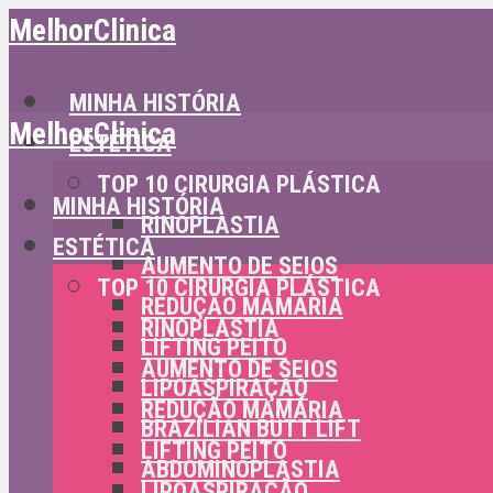
MelhorClinica
MINHA HISTÓRIA
MelhorClinica
ESTÉTICA
TOP 10 CIRURGIA PLÁSTICA
MINHA HISTÓRIA
RINOPLASTIA
ESTÉTICA
AUMENTO DE SEIOS
TOP 10 CIRURGIA PLÁSTICA
REDUÇÃO MAMÁRIA
RINOPLASTIA
LIFTING PEITO
AUMENTO DE SEIOS
LIPOASPIRAÇÃO
REDUÇÃO MAMÁRIA
BRAZILIAN BUTT LIFT
LIFTING PEITO
ABDOMINOPLASTIA
LIPOASPIRAÇÃO