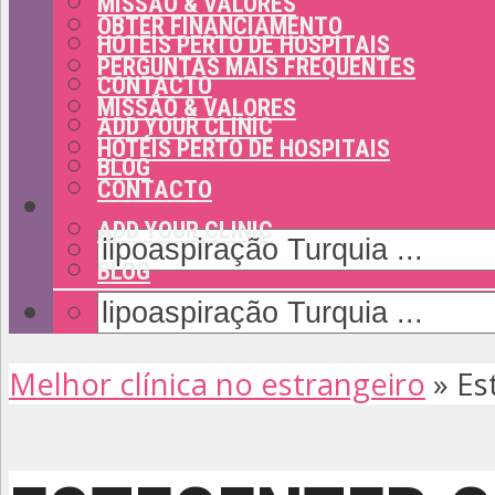
MISSÃO & VALORES
OBTER FINANCIAMENTO
HOTÉIS PERTO DE HOSPITAIS
PERGUNTAS MAIS FREQUENTES
CONTACTO
MISSÃO & VALORES
ADD YOUR CLINIC
HOTÉIS PERTO DE HOSPITAIS
BLOG
CONTACTO
ADD YOUR CLINIC
BLOG
Melhor clínica no estrangeiro
»
Es