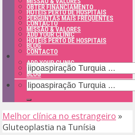
MISSÃO & VALORES
OBTER FINANCIAMENTO
HOTÉIS PERTO DE HOSPITAIS
PERGUNTAS MAIS FREQUENTES
CONTACTO
MISSÃO & VALORES
ADD YOUR CLINIC
HOTÉIS PERTO DE HOSPITAIS
BLOG
CONTACTO
ADD YOUR CLINIC
BLOG
Melhor clínica no estrangeiro
»
Gluteoplastia na Tunísia