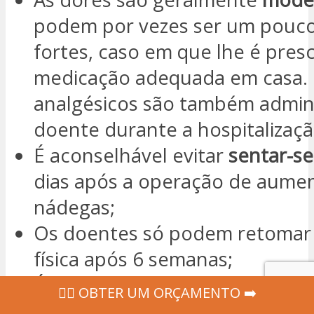
podem por vezes ser um pouco
fortes, caso em que lhe é presc
medicação adequada em casa.
analgésicos são também admin
doente durante a hospitalizaçã
É aconselhável evitar
sentar-se
dias após a operação de aume
nádegas;
Os doentes só podem retomar 
física após 6 semanas;
É também obrigatório o uso d
‍👩‍⚕ OBTER UM ORÇAMENTO ➡️
apoio
, conforme as indicações