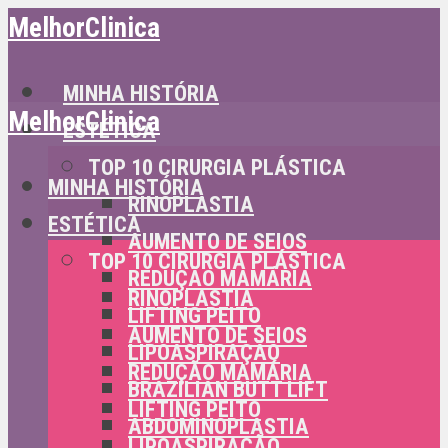
MelhorClinica
MINHA HISTÓRIA
MelhorClinica
ESTÉTICA
TOP 10 CIRURGIA PLÁSTICA
MINHA HISTÓRIA
RINOPLASTIA
ESTÉTICA
AUMENTO DE SEIOS
TOP 10 CIRURGIA PLÁSTICA
REDUÇÃO MAMÁRIA
RINOPLASTIA
LIFTING PEITO
AUMENTO DE SEIOS
LIPOASPIRAÇÃO
REDUÇÃO MAMÁRIA
BRAZILIAN BUTT LIFT
LIFTING PEITO
ABDOMINOPLASTIA
LIPOASPIRAÇÃO