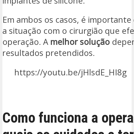
implantes de silicone.
Em ambos os casos, é importante 
a situação com o cirurgião que ef
operação. A
melhor solução
depen
resultados pretendidos.
https://youtu.be/jHlsdE_HI8g
QUERO SER CONTACTADO
Como funciona a opera