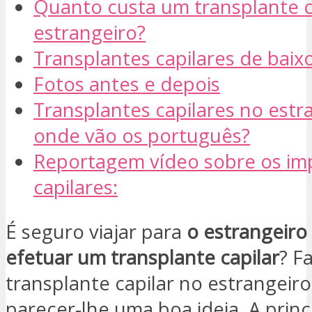
Quanto custa um transplante c
estrangeiro?
Transplantes capilares de baix
Fotos antes e depois
Transplantes capilares no estr
onde vão os português?
Reportagem vídeo sobre os im
capilares:
É seguro viajar para
o estrangeiro
efetuar um transplante capilar
? F
transplante capilar no estrangeir
parecer-lhe uma boa ideia. A princ