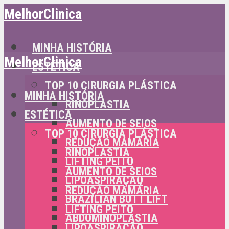
MelhorClinica
MINHA HISTÓRIA
MelhorClinica
ESTÉTICA
TOP 10 CIRURGIA PLÁSTICA
MINHA HISTÓRIA
RINOPLASTIA
ESTÉTICA
AUMENTO DE SEIOS
TOP 10 CIRURGIA PLÁSTICA
REDUÇÃO MAMÁRIA
RINOPLASTIA
LIFTING PEITO
AUMENTO DE SEIOS
LIPOASPIRAÇÃO
REDUÇÃO MAMÁRIA
BRAZILIAN BUTT LIFT
LIFTING PEITO
ABDOMINOPLASTIA
LIPOASPIRAÇÃO