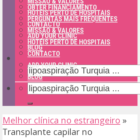
MISSÃO & VALORES
OBTER FINANCIAMENTO
HOTÉIS PERTO DE HOSPITAIS
PERGUNTAS MAIS FREQUENTES
CONTACTO
MISSÃO & VALORES
ADD YOUR CLINIC
HOTÉIS PERTO DE HOSPITAIS
BLOG
CONTACTO
ADD YOUR CLINIC
BLOG
Melhor clínica no estrangeiro
»
Transplante capilar no