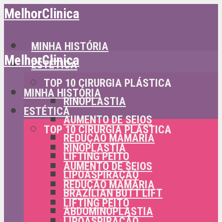
MelhorClinica
MINHA HISTÓRIA
MelhorClinica
ESTÉTICA
TOP 10 CIRURGIA PLÁSTICA
MINHA HISTÓRIA
RINOPLASTIA
ESTÉTICA
AUMENTO DE SEIOS
TOP 10 CIRURGIA PLÁSTICA
REDUÇÃO MAMÁRIA
RINOPLASTIA
LIFTING PEITO
AUMENTO DE SEIOS
LIPOASPIRAÇÃO
REDUÇÃO MAMÁRIA
BRAZILIAN BUTT LIFT
LIFTING PEITO
ABDOMINOPLASTIA
LIPOASPIRAÇÃO