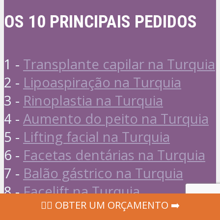
OS 10 PRINCIPAIS PEDIDOS
1 -
Transplante capilar na Turquia
2 -
Lipoaspiração na Turquia
3 -
Rinoplastia na Turquia
4 -
Aumento do peito na Turquia
5 -
Lifting facial na Turquia
6 -
Facetas dentárias na Turquia
7 -
Balão gástrico na Turquia
8 -
Facelift na Turquia
‍👩‍⚕ OBTER UM ORÇAMENTO ➡️
9 -
Implantes dentários na