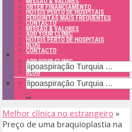
MISSÃO & VALORES
OBTER FINANCIAMENTO
HOTÉIS PERTO DE HOSPITAIS
PERGUNTAS MAIS FREQUENTES
CONTACTO
MISSÃO & VALORES
ADD YOUR CLINIC
HOTÉIS PERTO DE HOSPITAIS
BLOG
CONTACTO
ADD YOUR CLINIC
BLOG
Melhor clínica no estrangeiro
»
Preço de uma braquioplastia na