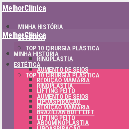
MelhorClinica
MINHA HISTÓRIA
MelhorClinica
ESTÉTICA
TOP 10 CIRURGIA PLÁSTICA
MINHA HISTÓRIA
RINOPLASTIA
ESTÉTICA
AUMENTO DE SEIOS
TOP 10 CIRURGIA PLÁSTICA
REDUÇÃO MAMÁRIA
RINOPLASTIA
LIFTING PEITO
AUMENTO DE SEIOS
LIPOASPIRAÇÃO
REDUÇÃO MAMÁRIA
BRAZILIAN BUTT LIFT
LIFTING PEITO
ABDOMINOPLASTIA
LIPOASPIRAÇÃO