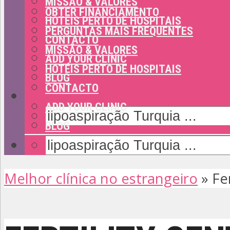
MISSÃO & VALORES
OBTER FINANCIAMENTO
HOTÉIS PERTO DE HOSPITAIS
PERGUNTAS MAIS FREQUENTES
CONTACTO
MISSÃO & VALORES
ADD YOUR CLINIC
HOTÉIS PERTO DE HOSPITAIS
BLOG
CONTACTO
ADD YOUR CLINIC
BLOG
Melhor clínica no estrangeiro
»
Fe