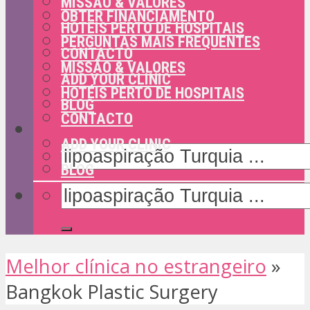
MISSÃO & VALORES
OBTER FINANCIAMENTO
HOTÉIS PERTO DE HOSPITAIS
PERGUNTAS MAIS FREQUENTES
CONTACTO
MISSÃO & VALORES
ADD YOUR CLINIC
HOTÉIS PERTO DE HOSPITAIS
BLOG
CONTACTO
ADD YOUR CLINIC
BLOG
Melhor clínica no estrangeiro
»
Bangkok Plastic Surgery