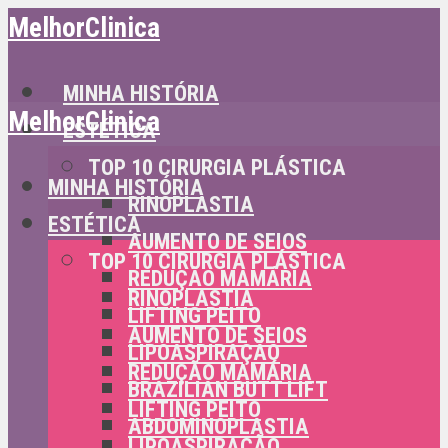
MelhorClinica
MINHA HISTÓRIA
MelhorClinica
ESTÉTICA
TOP 10 CIRURGIA PLÁSTICA
MINHA HISTÓRIA
RINOPLASTIA
ESTÉTICA
AUMENTO DE SEIOS
TOP 10 CIRURGIA PLÁSTICA
REDUÇÃO MAMÁRIA
RINOPLASTIA
LIFTING PEITO
AUMENTO DE SEIOS
LIPOASPIRAÇÃO
REDUÇÃO MAMÁRIA
BRAZILIAN BUTT LIFT
LIFTING PEITO
ABDOMINOPLASTIA
LIPOASPIRAÇÃO