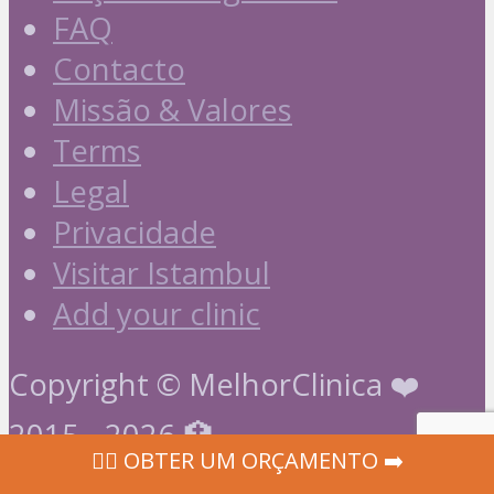
FAQ
Contacto
Missão & Valores
Terms
Legal
Privacidade
Visitar Istambul
Add your clinic
Copyright © MelhorClinica ❤️
2015 - 2026 🏥
‍👩‍⚕ OBTER UM ORÇAMENTO ➡️