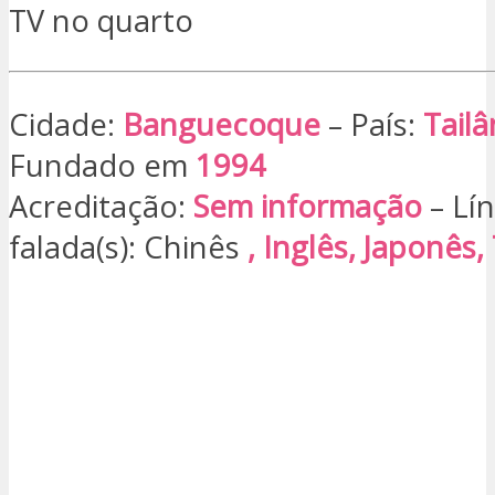
TV no quarto
Cidade:
Banguecoque
– País:
Tailâ
Fundado em
1994
Acreditação:
Sem informação
– Lín
falada(s): Chinês
, Inglês, Japonês,