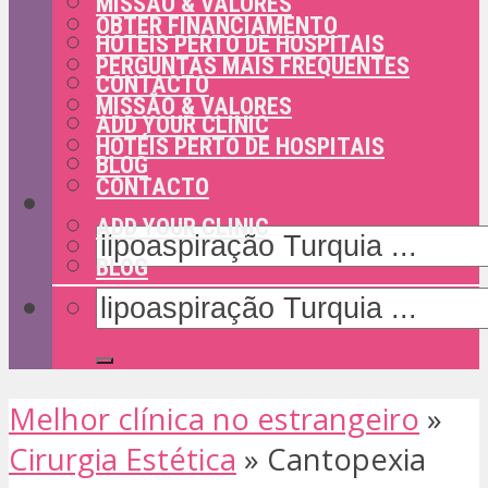
MISSÃO & VALORES
OBTER FINANCIAMENTO
HOTÉIS PERTO DE HOSPITAIS
PERGUNTAS MAIS FREQUENTES
CONTACTO
MISSÃO & VALORES
ADD YOUR CLINIC
HOTÉIS PERTO DE HOSPITAIS
BLOG
CONTACTO
ADD YOUR CLINIC
BLOG
Melhor clínica no estrangeiro
»
Cirurgia Estética
»
Cantopexia