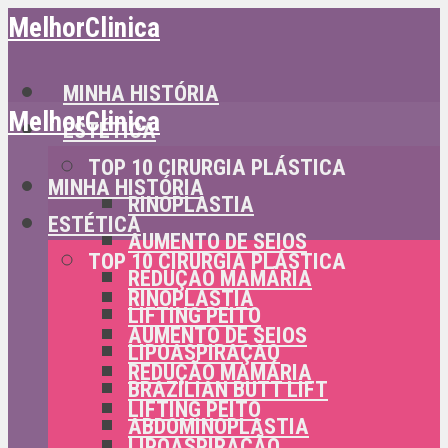
MelhorClinica
MINHA HISTÓRIA
MelhorClinica
ESTÉTICA
TOP 10 CIRURGIA PLÁSTICA
MINHA HISTÓRIA
RINOPLASTIA
ESTÉTICA
AUMENTO DE SEIOS
TOP 10 CIRURGIA PLÁSTICA
REDUÇÃO MAMÁRIA
RINOPLASTIA
LIFTING PEITO
AUMENTO DE SEIOS
LIPOASPIRAÇÃO
REDUÇÃO MAMÁRIA
BRAZILIAN BUTT LIFT
LIFTING PEITO
ABDOMINOPLASTIA
LIPOASPIRAÇÃO