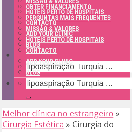
MISSÃO & VALORES
OBTER FINANCIAMENTO
HOTÉIS PERTO DE HOSPITAIS
PERGUNTAS MAIS FREQUENTES
CONTACTO
MISSÃO & VALORES
ADD YOUR CLINIC
HOTÉIS PERTO DE HOSPITAIS
BLOG
CONTACTO
ADD YOUR CLINIC
BLOG
Melhor clínica no estrangeiro
»
Cirurgia Estética
»
Cirurgia do