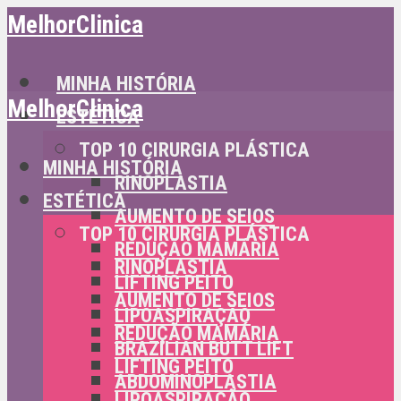
MelhorClinica
MINHA HISTÓRIA
MelhorClinica
ESTÉTICA
TOP 10 CIRURGIA PLÁSTICA
MINHA HISTÓRIA
RINOPLASTIA
ESTÉTICA
AUMENTO DE SEIOS
TOP 10 CIRURGIA PLÁSTICA
REDUÇÃO MAMÁRIA
RINOPLASTIA
LIFTING PEITO
AUMENTO DE SEIOS
LIPOASPIRAÇÃO
REDUÇÃO MAMÁRIA
BRAZILIAN BUTT LIFT
LIFTING PEITO
ABDOMINOPLASTIA
LIPOASPIRAÇÃO