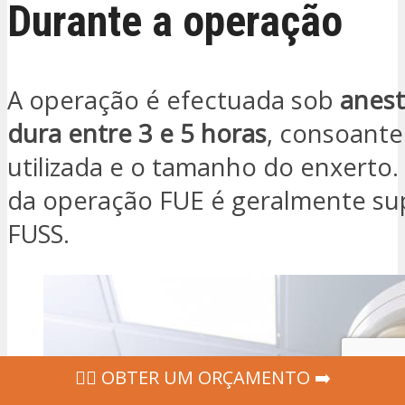
Durante a operação
A operação é efectuada sob
anest
dura entre 3 e 5 horas
, consoante
utilizada e o tamanho do enxerto.
da operação FUE é geralmente sup
FUSS.
‍👩‍⚕ OBTER UM ORÇAMENTO ➡️