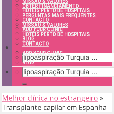
MISSÃO & VALORES
OBTER FINANCIAMENTO
HOTÉIS PERTO DE HOSPITAIS
PERGUNTAS MAIS FREQUENTES
CONTACTO
MISSÃO & VALORES
ADD YOUR CLINIC
HOTÉIS PERTO DE HOSPITAIS
BLOG
CONTACTO
ADD YOUR CLINIC
BLOG
Melhor clínica no estrangeiro
»
Transplante capilar em Espanha