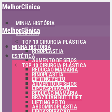
MelhorClinica
MINHA HISTÓRIA
MelhorClinica
ESTÉTICA
TOP 10 CIRURGIA PLÁSTICA
MINHA HISTÓRIA
RINOPLASTIA
ESTÉTICA
AUMENTO DE SEIOS
TOP 10 CIRURGIA PLÁSTICA
REDUÇÃO MAMÁRIA
RINOPLASTIA
LIFTING PEITO
AUMENTO DE SEIOS
LIPOASPIRAÇÃO
REDUÇÃO MAMÁRIA
BRAZILIAN BUTT LIFT
LIFTING PEITO
ABDOMINOPLASTIA
LIPOASPIRAÇÃO