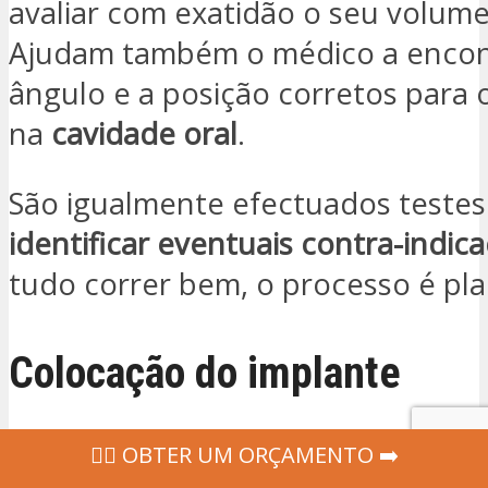
avaliar com exatidão o seu volume
Ajudam também o médico a encon
ângulo e a posição corretos para 
na
cavidade oral
.
São igualmente efectuados testes
identificar eventuais contra-indic
tudo correr bem, o processo é pl
Colocação do implante
‍👩‍⚕ OBTER UM ORÇAMENTO ➡️
A cirurgia de colocação de implan