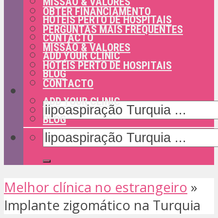
MISSÃO & VALORES
OBTER FINANCIAMENTO
HOTÉIS PERTO DE HOSPITAIS
PERGUNTAS MAIS FREQUENTES
CONTACTO
MISSÃO & VALORES
ADD YOUR CLINIC
HOTÉIS PERTO DE HOSPITAIS
BLOG
CONTACTO
ADD YOUR CLINIC
BLOG
Melhor clínica no estrangeiro
»
Implante zigomático na Turquia