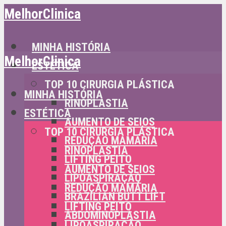
MelhorClinica
MINHA HISTÓRIA
MelhorClinica
ESTÉTICA
TOP 10 CIRURGIA PLÁSTICA
MINHA HISTÓRIA
RINOPLASTIA
ESTÉTICA
AUMENTO DE SEIOS
TOP 10 CIRURGIA PLÁSTICA
REDUÇÃO MAMÁRIA
RINOPLASTIA
LIFTING PEITO
AUMENTO DE SEIOS
LIPOASPIRAÇÃO
REDUÇÃO MAMÁRIA
BRAZILIAN BUTT LIFT
LIFTING PEITO
ABDOMINOPLASTIA
LIPOASPIRAÇÃO