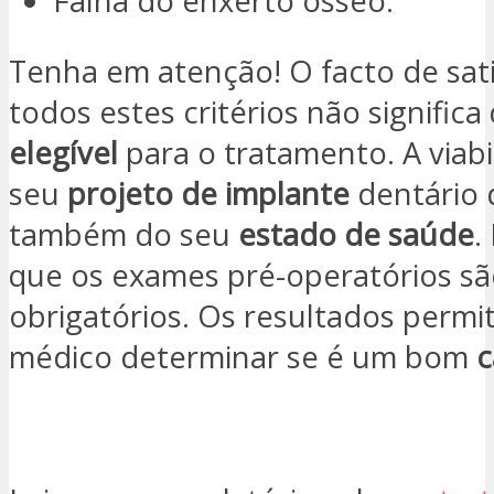
Falha do enxerto ósseo.
Tenha em atenção! O facto de sati
todos estes critérios não significa
elegível
para o tratamento. A viabi
seu
projeto de implante
dentário
também do seu
estado de saúde
.
que os exames pré-operatórios s
obrigatórios. Os resultados permi
médico determinar se é um bom
c
QUERO SER CONTACTADO