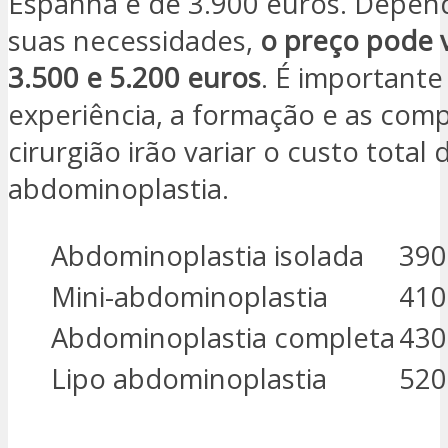
Espanha é de 3.900 euros. Depe
suas necessidades,
o preço pode v
3.500 e 5.200 euros
. É importante
experiência, a formação e as com
cirurgião irão variar o custo total 
abdominoplastia.
Abdominoplastia isolada
390
Mini-abdominoplastia
410
Abdominoplastia completa
430
Lipo abdominoplastia
520
ESTOU INTERESSADO