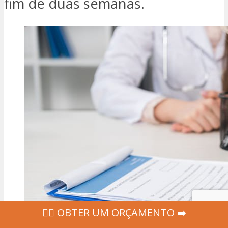
fim de duas semanas.
‍👩‍⚕ OBTER UM ORÇAMENTO ➡️