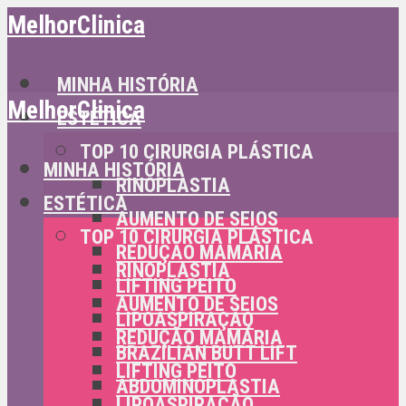
MelhorClinica
MINHA HISTÓRIA
MelhorClinica
ESTÉTICA
TOP 10 CIRURGIA PLÁSTICA
MINHA HISTÓRIA
RINOPLASTIA
ESTÉTICA
AUMENTO DE SEIOS
TOP 10 CIRURGIA PLÁSTICA
REDUÇÃO MAMÁRIA
RINOPLASTIA
LIFTING PEITO
AUMENTO DE SEIOS
LIPOASPIRAÇÃO
REDUÇÃO MAMÁRIA
BRAZILIAN BUTT LIFT
LIFTING PEITO
ABDOMINOPLASTIA
LIPOASPIRAÇÃO