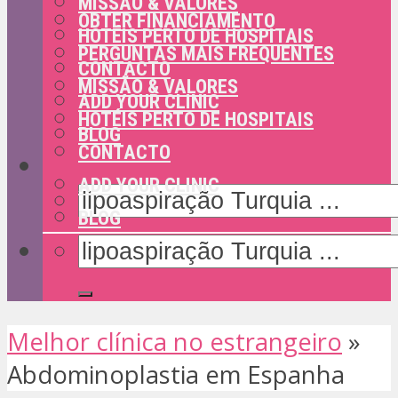
MISSÃO & VALORES
OBTER FINANCIAMENTO
HOTÉIS PERTO DE HOSPITAIS
PERGUNTAS MAIS FREQUENTES
CONTACTO
MISSÃO & VALORES
ADD YOUR CLINIC
HOTÉIS PERTO DE HOSPITAIS
BLOG
CONTACTO
ADD YOUR CLINIC
BLOG
Melhor clínica no estrangeiro
»
Abdominoplastia em Espanha