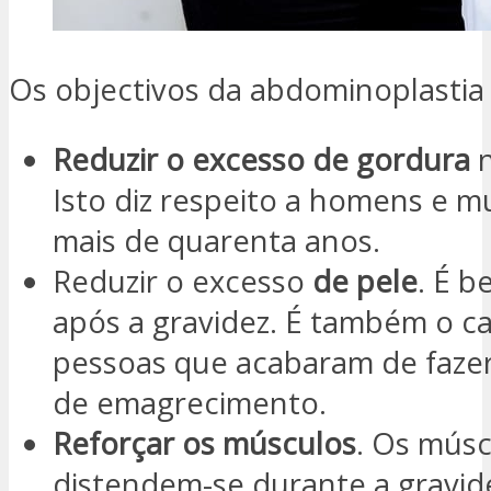
Os objectivos da abdominoplastia 
Reduzir o excesso de gordura
n
Isto diz respeito a homens e 
mais de quarenta anos.
Reduzir o excesso
de pele
. É b
após a gravidez. É também o c
pessoas que acabaram de faze
de emagrecimento.
Reforçar os músculos
. Os mús
distendem-se durante a gravid