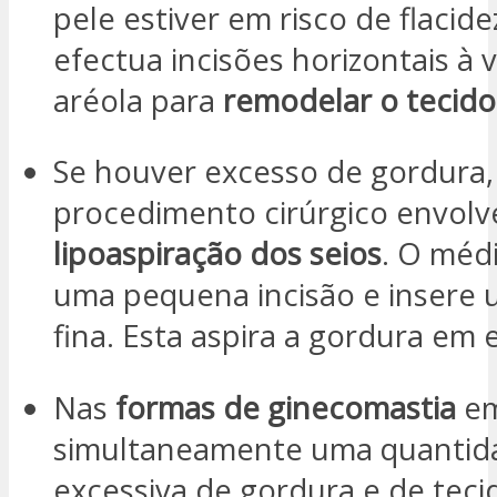
pele estiver em risco de flacide
efectua incisões horizontais à 
aréola para
remodelar o tecid
Se houver excesso de gordura,
procedimento cirúrgico envolv
lipoaspiração dos seios
. O méd
uma pequena incisão e insere 
fina. Esta aspira a gordura em 
Nas
formas de ginecomastia
em
simultaneamente uma quantid
excessiva de gordura e de teci