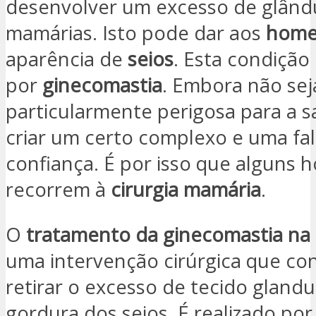
desenvolver um excesso de glând
mamárias. Isto pode dar aos
home
aparência de
seios
. Esta condição
por
ginecomastia
. Embora não sej
particularmente perigosa para a 
criar um certo complexo e uma fal
confiança. É por isso que alguns
recorrem à
cirurgia mamária
.
O
tratamento da ginecomastia na 
uma intervenção cirúrgica que co
retirar o excesso de tecido glandu
gordura dos seios. É realizado por