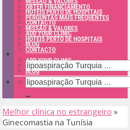
MISSÃO & VALORES
OBTER FINANCIAMENTO
HOTÉIS PERTO DE HOSPITAIS
PERGUNTAS MAIS FREQUENTES
CONTACTO
MISSÃO & VALORES
ADD YOUR CLINIC
HOTÉIS PERTO DE HOSPITAIS
BLOG
CONTACTO
ADD YOUR CLINIC
BLOG
Melhor clínica no estrangeiro
»
Ginecomastia na Tunísia