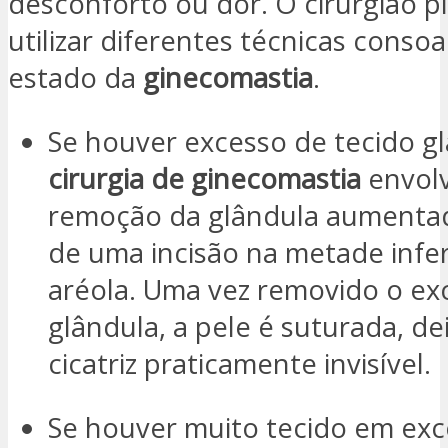
desconforto ou dor. O cirurgião p
utilizar diferentes técnicas conso
estado da
ginecomastia
.
Se houver excesso de tecido g
cirurgia de ginecomastia
envolv
remoção da glândula aumentad
de uma incisão na metade infer
aréola. Uma vez removido o ex
glândula, a pele é suturada, d
cicatriz praticamente invisível.
Se houver muito tecido em exc