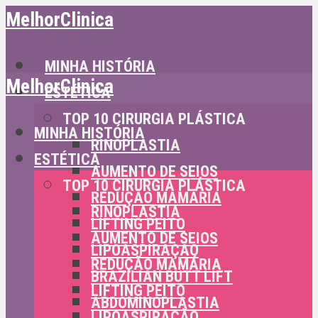
MelhorClinica
MINHA HISTÓRIA
MelhorClinica
ESTÉTICA
TOP 10 CIRURGIA PLÁSTICA
MINHA HISTÓRIA
RINOPLASTIA
ESTÉTICA
AUMENTO DE SEIOS
TOP 10 CIRURGIA PLÁSTICA
REDUÇÃO MAMÁRIA
RINOPLASTIA
LIFTING PEITO
AUMENTO DE SEIOS
LIPOASPIRAÇÃO
REDUÇÃO MAMÁRIA
BRAZILIAN BUTT LIFT
LIFTING PEITO
ABDOMINOPLASTIA
LIPOASPIRAÇÃO