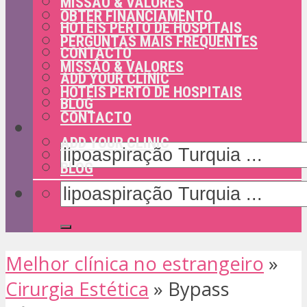
MISSÃO & VALORES
OBTER FINANCIAMENTO
HOTÉIS PERTO DE HOSPITAIS
PERGUNTAS MAIS FREQUENTES
CONTACTO
MISSÃO & VALORES
ADD YOUR CLINIC
HOTÉIS PERTO DE HOSPITAIS
BLOG
CONTACTO
ADD YOUR CLINIC
BLOG
Melhor clínica no estrangeiro
»
Cirurgia Estética
»
Bypass