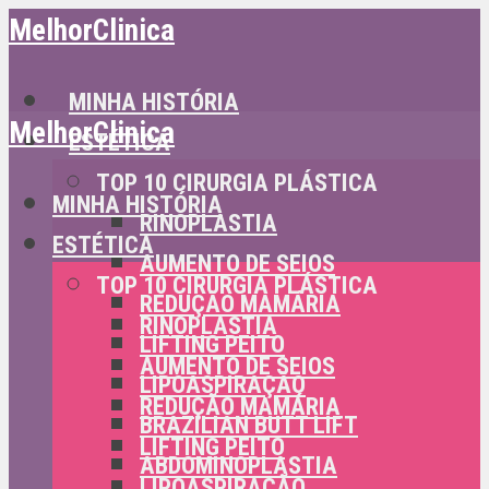
MelhorClinica
MINHA HISTÓRIA
MelhorClinica
ESTÉTICA
TOP 10 CIRURGIA PLÁSTICA
MINHA HISTÓRIA
RINOPLASTIA
ESTÉTICA
AUMENTO DE SEIOS
TOP 10 CIRURGIA PLÁSTICA
REDUÇÃO MAMÁRIA
RINOPLASTIA
LIFTING PEITO
AUMENTO DE SEIOS
LIPOASPIRAÇÃO
REDUÇÃO MAMÁRIA
BRAZILIAN BUTT LIFT
LIFTING PEITO
ABDOMINOPLASTIA
LIPOASPIRAÇÃO