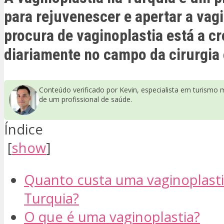
para rejuvenescer e apertar a vag
procura de vaginoplastia está a c
diariamente no campo da cirurgia 
Conteúdo verificado por Kevin, especialista em turismo 
de um profissional de saúde.
Índice
[
show
]
Quanto custa uma vaginoplasti
Turquia?
O que é uma vaginoplastia?