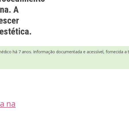
ina. A
rescer
estética.
médico há 7 anos. Informação documentada e acessível, fornecida a tí
a na