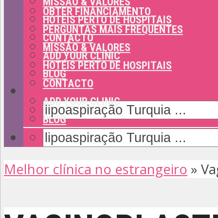
MISSÃO & VALORES
OBTER FINANCIAMENTO
HOTÉIS PERTO DE HOSPITAIS
PERGUNTAS MAIS FREQUENTES
CONTACTO
MISSÃO & VALORES
ADD YOUR CLINIC
HOTÉIS PERTO DE HOSPITAIS
BLOG
CONTACTO
ADD YOUR CLINIC
BLOG
Melhor clínica no estrangeiro
»
Va