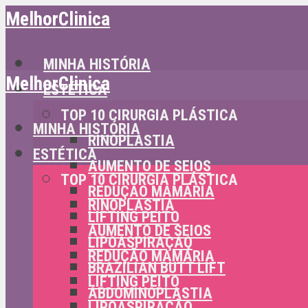
MelhorClinica
MINHA HISTÓRIA
MelhorClinica
ESTÉTICA
TOP 10 CIRURGIA PLÁSTICA
MINHA HISTÓRIA
RINOPLASTIA
ESTÉTICA
AUMENTO DE SEIOS
TOP 10 CIRURGIA PLÁSTICA
REDUÇÃO MAMÁRIA
RINOPLASTIA
LIFTING PEITO
AUMENTO DE SEIOS
LIPOASPIRAÇÃO
REDUÇÃO MAMÁRIA
BRAZILIAN BUTT LIFT
LIFTING PEITO
ABDOMINOPLASTIA
LIPOASPIRAÇÃO