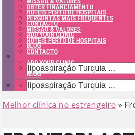
MISSÃO & VALORES
OBTER FINANCIAMENTO
HOTÉIS PERTO DE HOSPITAIS
PERGUNTAS MAIS FREQUENTES
CONTACTO
MISSÃO & VALORES
ADD YOUR CLINIC
HOTÉIS PERTO DE HOSPITAIS
BLOG
CONTACTO
ADD YOUR CLINIC
BLOG
Melhor clínica no estrangeiro
»
Fr