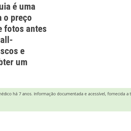
quia é uma
a o preço
e fotos antes
all-
iscos e
obter um
médico há 7 anos. Informação documentada e acessível, fornecida a tí