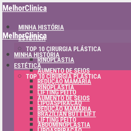
MelhorClinica
MINHA HISTÓRIA
MelhorClinica
ESTÉTICA
TOP 10 CIRURGIA PLÁSTICA
MINHA HISTÓRIA
RINOPLASTIA
ESTÉTICA
AUMENTO DE SEIOS
TOP 10 CIRURGIA PLÁSTICA
REDUÇÃO MAMÁRIA
RINOPLASTIA
LIFTING PEITO
AUMENTO DE SEIOS
LIPOASPIRAÇÃO
REDUÇÃO MAMÁRIA
BRAZILIAN BUTT LIFT
LIFTING PEITO
ABDOMINOPLASTIA
LIPOASPIRAÇÃO