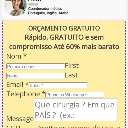
ORÇAMENTO GRATUITO
Rápido, GRATUITO e sem
compromisso Até 60% mais barato
Nom
*
First
Last
Email
*
Telephone
*
Message
CGU
Aceito os
termos de uso
, a