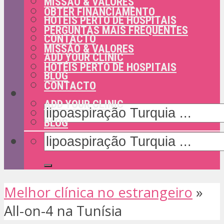
MISSÃO & VALORES
OBTER FINANCIAMENTO
HOTÉIS PERTO DE HOSPITAIS
PERGUNTAS MAIS FREQUENTES
CONTACTO
MISSÃO & VALORES
ADD YOUR CLINIC
HOTÉIS PERTO DE HOSPITAIS
BLOG
CONTACTO
ADD YOUR CLINIC
BLOG
Melhor clínica no estrangeiro
»
All-on-4 na Tunísia